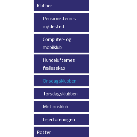
Klubber
Pensionisternes
mødested
Computer- og
mobilklub
Hundelufternes
fællesskab
Onsdagsklubben
Torsdagsklubben
Motionsklub
Lejerforeningen
Rotter