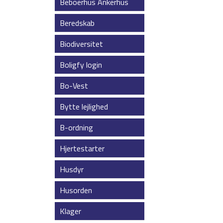
Beboerhus Ankerhus
Beredskab
Biodiversitet
Boligfy login
Bo-Vest
Bytte lejlighed
B-ordning
Hjertestarter
Husdyr
Husorden
Klager