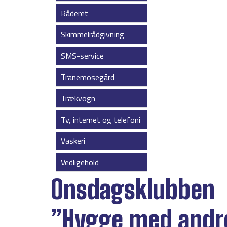
Råderet
Skimmelrådgivning
SMS-service
Tranemosegård
Trækvogn
Tv, internet og telefoni
Vaskeri
Vedligehold
Onsdagsklubben
”Hygge med andre