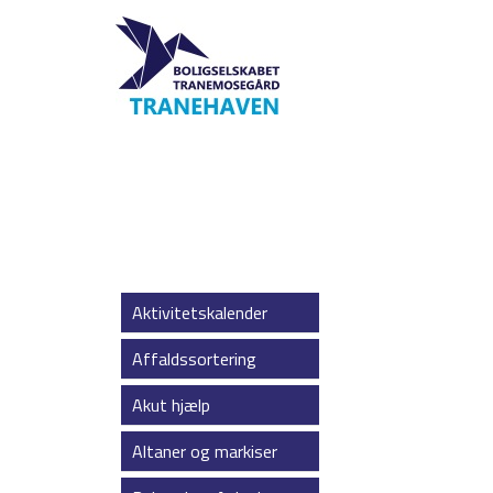
Aktivitetskalender
Affaldssortering
Akut hjælp
Altaner og markiser