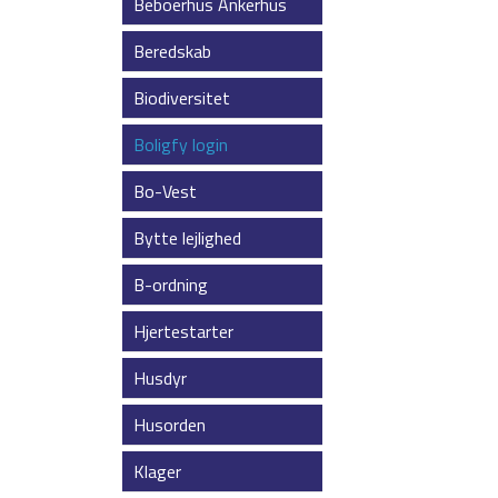
Beboerhus Ankerhus
Beredskab
Biodiversitet
Boligfy login
Bo-Vest
Bytte lejlighed
B-ordning
Hjertestarter
Husdyr
Husorden
Klager