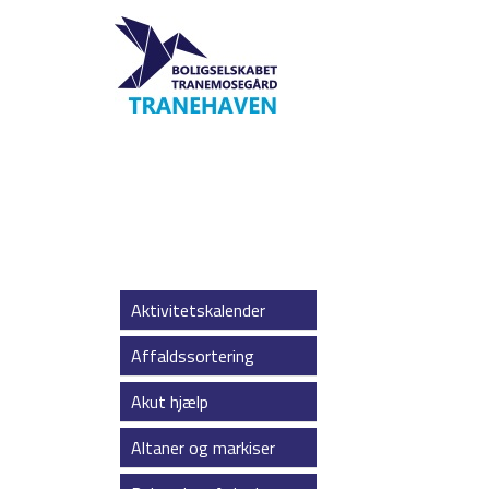
Aktivitetskalender
Affaldssortering
Akut hjælp
Altaner og markiser