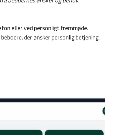
 fra beboernes ønsker og behov.
lefon eller ved personligt fremmøde.
e beboere, der ønsker personlig betjening.