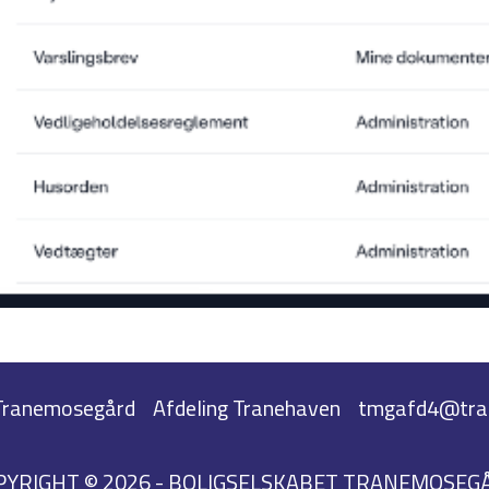
 Tranemosegård
Afdeling Tranehaven
tmgafd4@tra
PYRIGHT © 2026 - BOLIGSELSKABET TRANEMOSEG