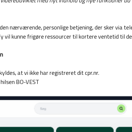
e videreudviklet med nyt indhold og nye funktioner ud
 den nærværende, personlige betjening, der sker via te
vil kunne frigøre ressourcer til kortere ventetid til d
in
des, at vi ikke har registreret dit cpr.nr.
g hilsen BO-VEST