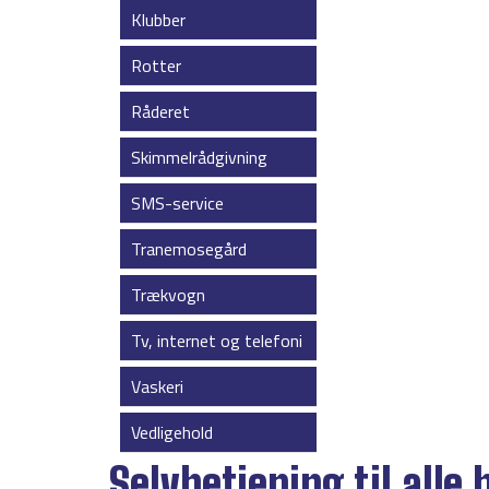
Klubber
Rotter
Råderet
Skimmelrådgivning
SMS-service
Tranemosegård
Trækvogn
Tv, internet og telefoni
Vaskeri
Vedligehold
Selvbetjening til alle