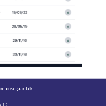
nemosegaard.dk
ÅRD