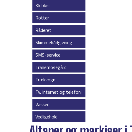
Klubber
Rotter
Råderet
Skimmelrådgivning
SMS-service
Tranemosegård
Trækvogn
Tv, internet og telefoni
Vaskeri
Vedligehold
Altaner og markiser i