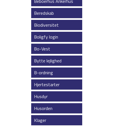
Beboerhus Ankerhus
Beredskab
Biodiversitet
Boligfy login
Bo-Vest
Bytte lejlighed
B-ordning
Hjertestarter
Husdyr
Husorden
Klager